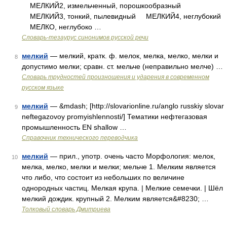
МЕЛКИЙ2, измельченный, порошкообразный
МЕЛКИЙ3, тонкий, пылевидный МЕЛКИЙ4, неглубокий
МЕЛКО, неглубоко …
Словарь-тезаурус синонимов русской речи
мелкий
— мелкий, кратк. ф. мелок, мелка, мелко, мелки и
8
допустимо мелки; сравн. ст. мельче (неправильно мелче) …
Словарь трудностей произношения и ударения в современном
русском языке
мелкий
— &mdash; [http://slovarionline.ru/anglo russkiy slovar
9
neftegazovoy promyishlennosti/] Тематики нефтегазовая
промышленность EN shallow …
Справочник технического переводчика
мелкий
— прил., употр. очень часто Морфология: мелок,
10
мелка, мелко, мелки и мелки; мельче 1. Мелким является
что либо, что состоит из небольших по величине
однородных частиц. Мелкая крупа. | Мелкие семечки. | Шёл
мелкий дождик. крупный 2. Мелким является&#8230; …
Толковый словарь Дмитриева