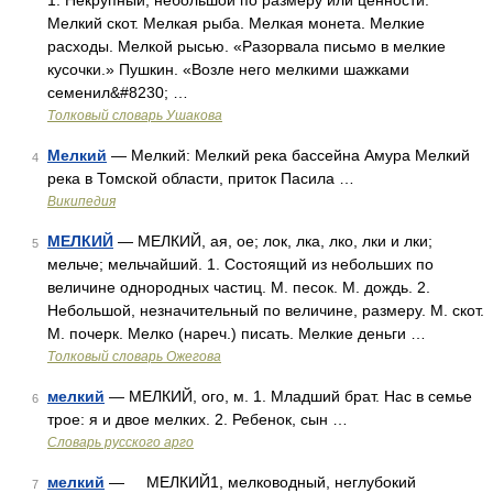
1. Некрупный, небольшой по размеру или ценности.
Мелкий скот. Мелкая рыба. Мелкая монета. Мелкие
расходы. Мелкой рысью. «Разорвала письмо в мелкие
кусочки.» Пушкин. «Возле него мелкими шажками
семенил&#8230; …
Толковый словарь Ушакова
Мелкий
— Мелкий: Мелкий река бассейна Амура Мелкий
4
река в Томской области, приток Пасила …
Википедия
МЕЛКИЙ
— МЕЛКИЙ, ая, ое; лок, лка, лко, лки и лки;
5
мельче; мельчайший. 1. Состоящий из небольших по
величине однородных частиц. М. песок. М. дождь. 2.
Небольшой, незначительный по величине, размеру. М. скот.
М. почерк. Мелко (нареч.) писать. Мелкие деньги …
Толковый словарь Ожегова
мелкий
— МЕЛКИЙ, ого, м. 1. Младший брат. Нас в семье
6
трое: я и двое мелких. 2. Ребенок, сын …
Словарь русского арго
мелкий
— МЕЛКИЙ1, мелководный, неглубокий
7